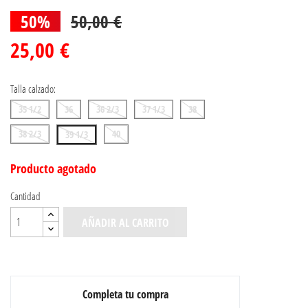
50%
50,00 €
25,00 €
Talla calzado:
35 1/2
36
36 2/3
37 1/3
38
38 2/3
40
39 1/3
Producto agotado
Cantidad
AÑADIR AL CARRITO
Completa tu compra