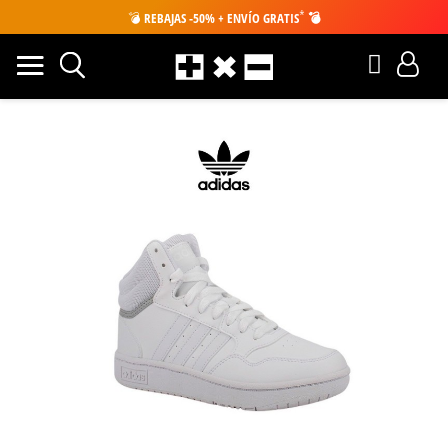
*
💣
REBAJAS -50% + ENVÍO GRATIS
💣