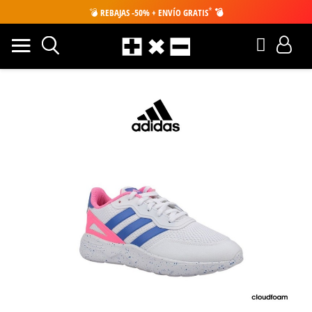
*
💣
REBAJAS -50% + ENVÍO GRATIS
💣