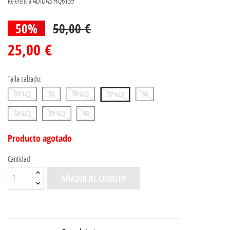
ADIDAS HQ6139
Referencia
50%
50,00 €
25,00 €
Talla calzado:
35 1/2
36
36 2/3
38
37 1/3
38 2/3
39 1/3
40
Producto agotado
Cantidad
AÑADIR AL CARRITO