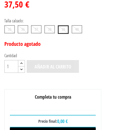
37,50 €
Talla calzado:
35
36
37
38
40
39
Producto agotado
Cantidad
AÑADIR AL CARRITO
Completa tu compra
0,00 €
Precio final: