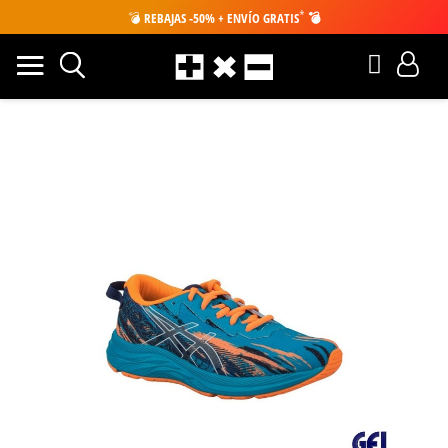
*
💣
REBAJAS -50% + ENVÍO GRATIS
💣