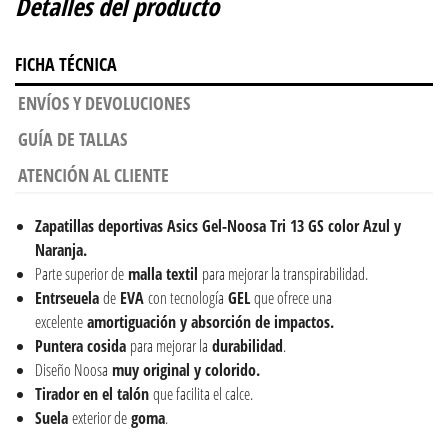
Detalles del producto
FICHA TÉCNICA
ENVÍOS Y DEVOLUCIONES
GUÍA DE TALLAS
ATENCIÓN AL CLIENTE
Zapatillas deportivas Asics Gel-Noosa Tri 13 GS color Azul y
Naranja.
Parte superior de
malla textil
para mejorar la transpirabilidad.
Entrseuela
de
EVA
con tecnología
GEL
que ofrece una
excelente
amortiguación y absorción de impactos.
Puntera cosida
para mejorar la
durabilidad
.
Diseño Noosa
muy original y colorido.
Tirador en el talón
que facilita el calce.
Suela
exterior de
goma
.