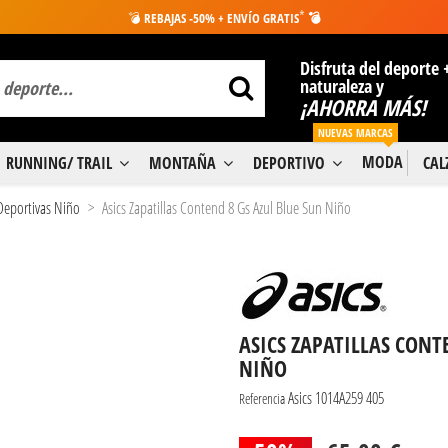
*
💣
REBAJAS -50% + ENVÍO GRATIS
💣
Disfruta del deporte 
naturaleza y
¡AHORRA MÁS!
NUEVAS MARCAS
MODA
RUNNING/ TRAIL
MONTAÑA
DEPORTIVO
CA
 Deportivas Niño
Asics Zapatillas Contend 8 Gs Azul Blue Sun Niño
ASICS ZAPATILLAS CONT
NIÑO
Asics 1014A259 405
Referencia