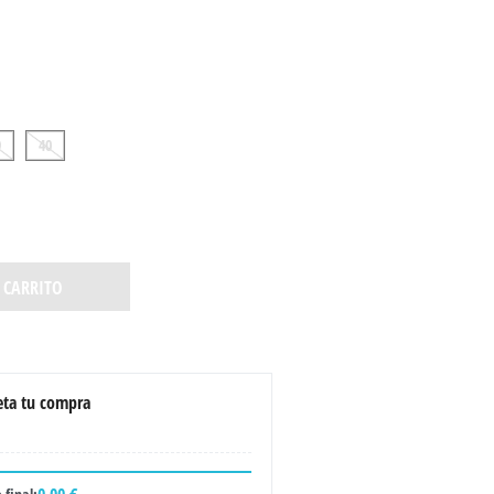
9
40
 CARRITO
ta tu compra