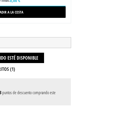
0,00 €
 final:
ADIR A LA CESTA
DO ESTÉ DISPONIBLE
ITOS (
1
)
3
puntos de descuento comprando este