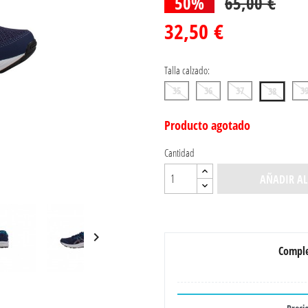
50%
65,00 €
32,50 €
Talla calzado:
35
36
37
3
38
Producto agotado
Cantidad
AÑADIR AL

Comple