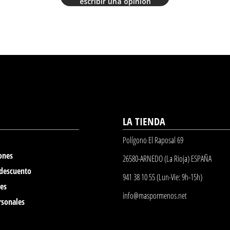
escribir una opinión
LA TIENDA
Polígono El Raposal 69
ones
26580-ARNEDO (La Rioja) ESPAÑA
 descuento
941 38 10 55 (Lun-Vie: 9h-15h)
nes
info@maspormenos.net
rsonales