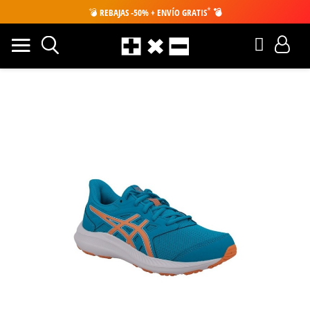
*
💣
REBAJAS -50% + ENVÍO GRATIS
💣