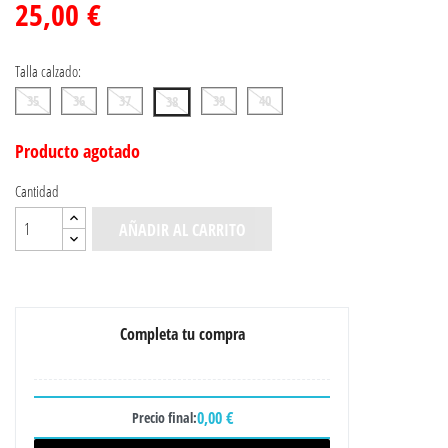
25,00 €
Talla calzado:
35
36
37
39
40
38
Producto agotado
Cantidad
AÑADIR AL CARRITO
Completa tu compra
0,00 €
Precio final: