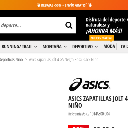
*
💣
REBAJAS -50% + ENVÍO GRATIS
💣
Disfruta del deporte 
naturaleza y
¡AHORRA MÁS!
NUEVAS MARCAS
MODA
RUNNING/ TRAIL
MONTAÑA
DEPORTIVO
CA
 Deportivas Niño
Asics Zapatillas Jolt 4 GS Negro Rosa Black Niño
ASICS ZAPATILLAS JOLT 
NIÑO
Asics 1014A300 004
Referencia