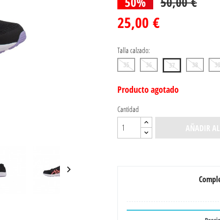
50%
50,00 €
25,00 €
Talla calzado:
35
36
38
3
37
Producto agotado
Cantidad
AÑADIR AL

Comple