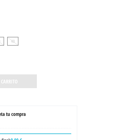
9
40
 CARRITO
ta tu compra