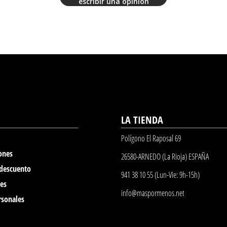
escribir una opinión
LA TIENDA
Polígono El Raposal 69
ones
26580-ARNEDO (La Rioja) ESPAÑA
 descuento
941 38 10 55 (Lun-Vie: 9h-15h)
nes
info@maspormenos.net
rsonales