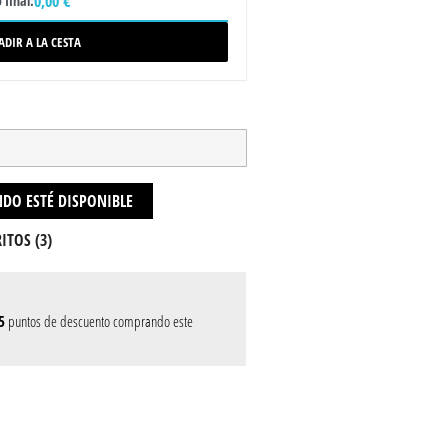
0,00 €
 final:
ADIR A LA CESTA
DO ESTÉ DISPONIBLE
ITOS (
3
)
5
puntos de descuento comprando este