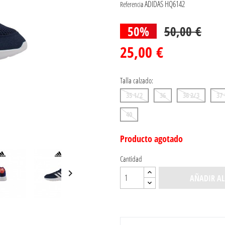
ADIDAS HQ6142
Referencia
50%
50,00 €
25,00 €
Talla calzado:
35 1/2
36
36 2/3
37 
40
Producto agotado
Cantidad

AÑADIR AL