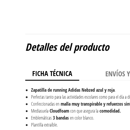
Detalles del producto
FICHA TÉCNICA
ENVÍOS 
Zapatilla de running Adidas Nebzed azul y roja
.
Perfectas tanto para las actividades escolares como para el día a dí
Confeccionadas en
malla muy transpirable y refuerzos sint
Mediasuela
Cloudfoam
con que asegura la
comodidad.
Emblemáticas
3 bandas
en color blanco.
Plantilla extraíble.