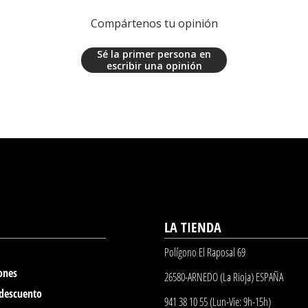
Compártenos tu opinión
Sé la primer persona en
escribir una opinión
LA TIENDA
Polígono El Raposal 69
ones
26580-ARNEDO (La Rioja) ESPAÑA
 descuento
941 38 10 55 (Lun-Vie: 9h-15h)