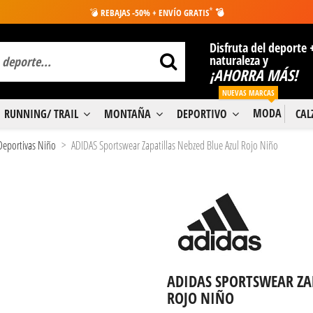
*
💣
REBAJAS -50% + ENVÍO GRATIS
💣
Disfruta del deporte 
naturaleza y
¡AHORRA MÁS!
NUEVAS MARCAS
MODA
RUNNING/ TRAIL
MONTAÑA
DEPORTIVO
CA
 Deportivas Niño
ADIDAS Sportswear Zapatillas Nebzed Blue Azul Rojo Niño
ADIDAS SPORTSWEAR ZAP
ROJO NIÑO