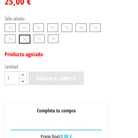
25,00 €
Talla calzado:
28
29
30
31
32
33
34
35
37
38
36
Producto agotado
Cantidad
AÑADIR AL CARRITO
Completa tu compra
0,00 €
Precio final: