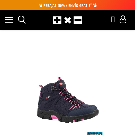
*
💣
REBAJAS -50% + ENVÍO GRATIS
💣