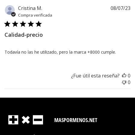
F
Cristina M.
08/07/23
d
Compra verificada
pu
Calidad-precio
Todavía no las he utilizado, pero la marca +8000 cumple.
¿Fue útil esta reseña?
0
0
MASPORMENOS.NET