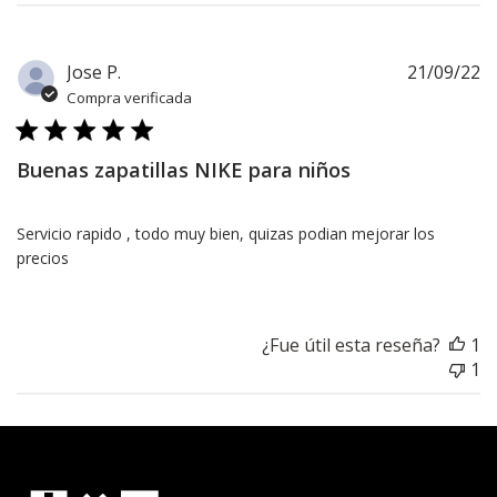
F
Jose P.
21/09/22
d
Compra verificada
pu
Buenas zapatillas NIKE para niños
Servicio rapido , todo muy bien, quizas podian mejorar los
precios
¿Fue útil esta reseña?
1
1