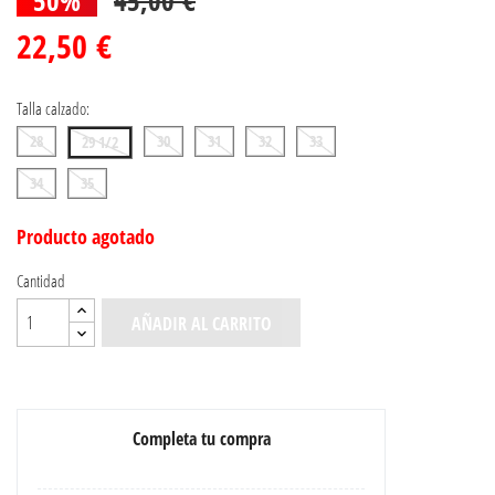
22,50 €
Talla calzado:
28
30
31
32
33
29 1/2
34
35
Producto agotado
Cantidad
AÑADIR AL CARRITO
Completa tu compra