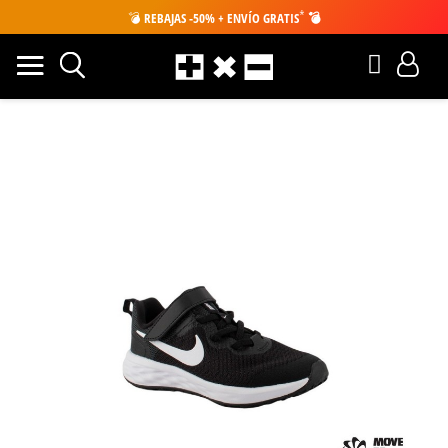
*
💣
REBAJAS -50% + ENVÍO GRATIS
💣