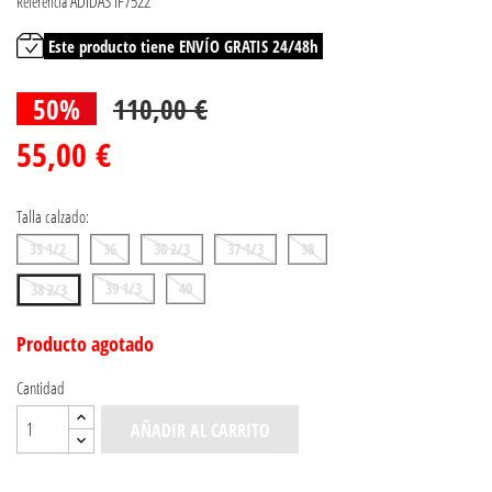
ADIDAS IF7522
Referencia
Este producto tiene ENVÍO GRATIS 24/48h
50%
110,00 €
55,00 €
Talla calzado:
35 1/2
36
36 2/3
37 1/3
38
39 1/3
40
38 2/3
Producto agotado
Cantidad
AÑADIR AL CARRITO