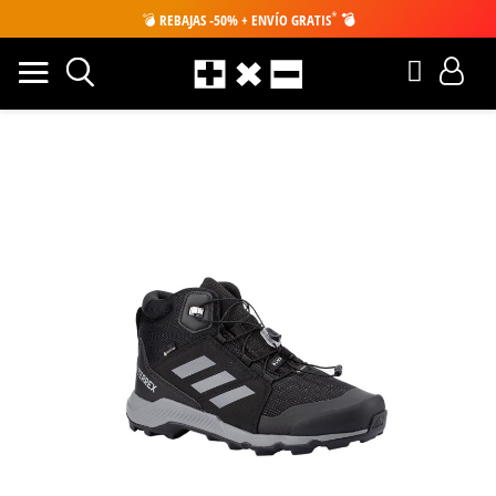
*
💣
REBAJAS -50% + ENVÍO GRATIS
💣