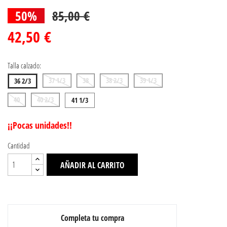
50%
85,00 €
42,50 €
Talla calzado:
37 1/3
38
38 2/3
39 1/3
36 2/3
40
40 2/3
41 1/3
¡¡Pocas unidades!!
Cantidad
AÑADIR AL CARRITO
Completa tu compra