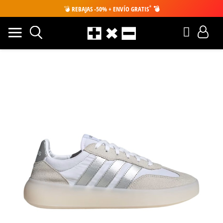
*
💣
REBAJAS -50% + ENVÍO GRATIS
💣