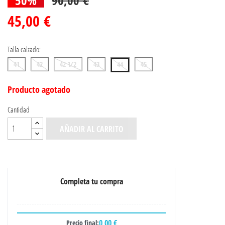
45,00 €
Talla calzado:
41
42
42 1/2
43
45
44
Producto agotado
Cantidad
AÑADIR AL CARRITO
Completa tu compra
0,00 €
Precio final: