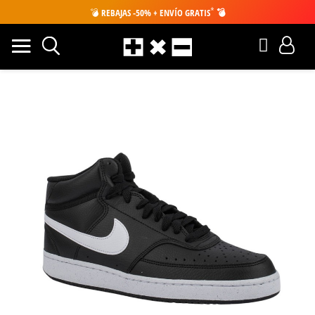
*
💣
REBAJAS -50% + ENVÍO GRATIS
💣