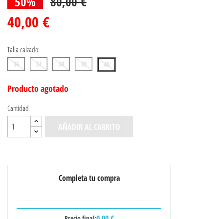
50%
80,00 €
40,00 €
Talla calzado:
36
37
38
39
40
Producto agotado
Cantidad
AÑADIR AL CARRITO
Completa tu compra
0,00 €
Precio final: