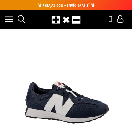
*
💣
REBAJAS -50% + ENVÍO GRATIS
💣