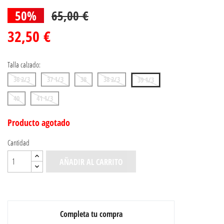
50%
65,00 €
32,50 €
Talla calzado:
36 2/3
37 1/3
38
38 2/3
39 1/3
40
41 1/3
Producto agotado
Cantidad
AÑADIR AL CARRITO
Completa tu compra