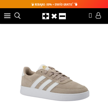
*
💣
REBAJAS -50% + ENVÍO GRATIS
💣