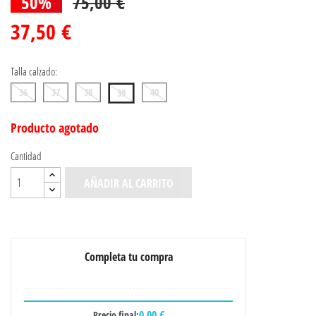
50%
75,00 €
37,50 €
Talla calzado:
36
37
38
40
39
Producto agotado
Cantidad
AÑADIR AL CARRITO
Completa tu compra
0,00 €
Precio final: