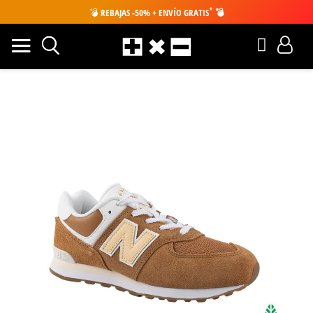
*
💣
REBAJAS -50% + ENVÍO GRATIS
💣