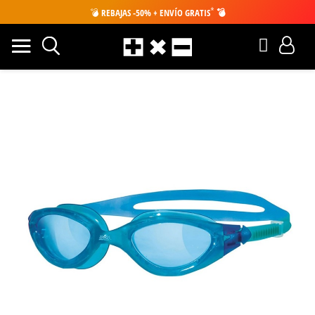
*
💣
REBAJAS -50% + ENVÍO GRATIS
💣