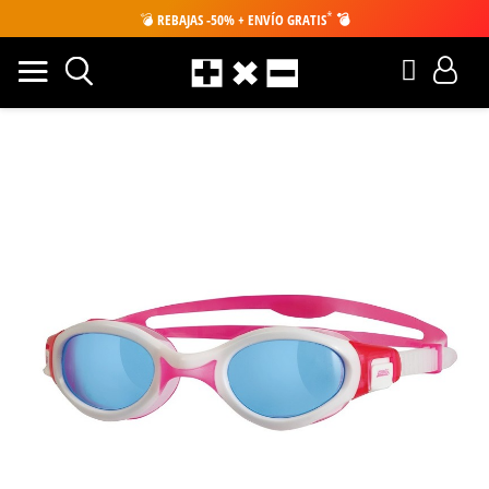
*
💣
REBAJAS -50% + ENVÍO GRATIS
💣