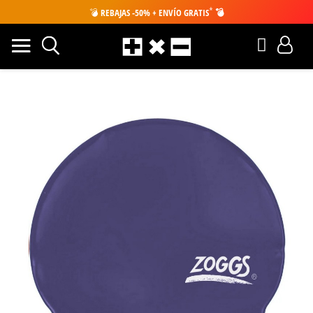
*
💣
REBAJAS -50% + ENVÍO GRATIS
💣