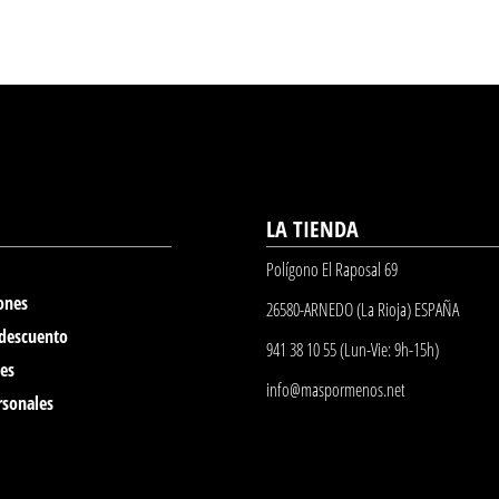
LA TIENDA
Polígono El Raposal 69
ones
26580-ARNEDO (La Rioja) ESPAÑA
 descuento
941 38 10 55 (Lun-Vie: 9h-15h)
nes
info@maspormenos.net
rsonales