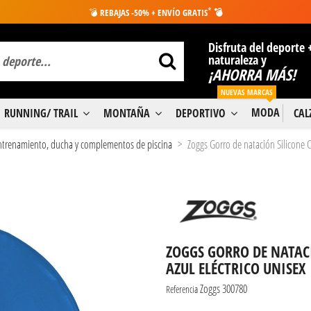
*
💣
REBAJAS -50% + ENVÍO GRATIS
💣
Disfruta del deporte 
naturaleza y
¡AHORRA MÁS!
NUEVAS MARCAS
MODA
RUNNING/ TRAIL
MONTAÑA
DEPORTIVO
CA
entrenamiento, ducha y complementos de piscina
Zoggs Gorro de natación Silicone C
ZOGGS GORRO DE NATAC
AZUL ELÉCTRICO UNISEX
Zoggs 300780
Referencia