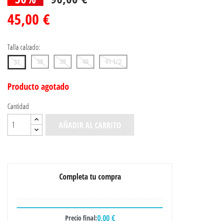
45,00 €
Talla calzado:
38
39
40
41 1/2
37
Producto agotado
Cantidad
AÑADIR AL CARRITO
Completa tu compra
0,00 €
Precio final: