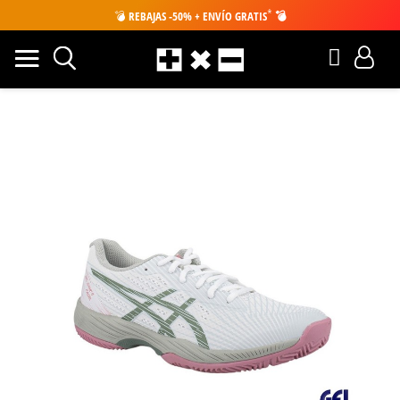
*
💣
REBAJAS -50% + ENVÍO GRATIS
💣