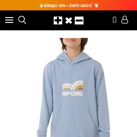
*
💣
REBAJAS -50% + ENVÍO GRATIS
💣