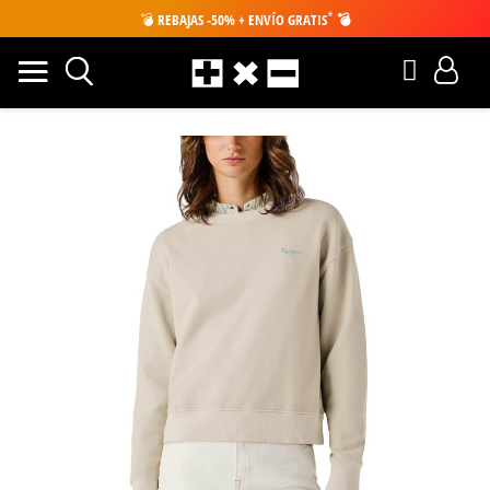
*
💣
REBAJAS -50% + ENVÍO GRATIS
💣