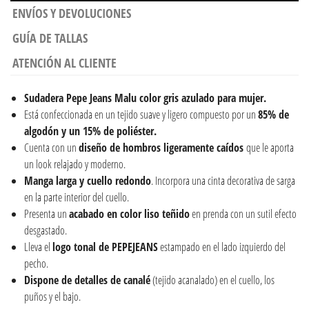
ENVÍOS Y DEVOLUCIONES
GUÍA DE TALLAS
ATENCIÓN AL CLIENTE
Sudadera
Pepe Jeans Malu color gris azulado para mujer.
Está confeccionada en un tejido suave y ligero compuesto por un
85% de
algodón y un 15% de poliéster.
Cuenta con un
diseño de hombros ligeramente caídos
que le aporta
un look relajado y moderno.
Manga larga y cuello redondo
. Incorpora una cinta decorativa de sarga
en la parte interior del cuello.
Presenta un
acabado en color liso teñido
en prenda con un sutil efecto
desgastado.
Lleva el
logo tonal de PEPEJEANS
estampado en el lado izquierdo del
pecho.
Dispone de detalles de canalé
(tejido acanalado) en el cuello, los
puños y el bajo.