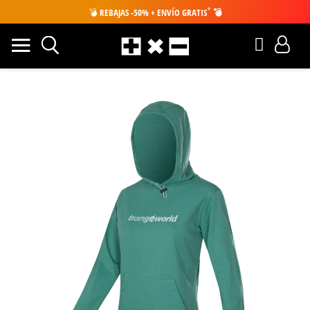
*
💣
REBAJAS -50% + ENVÍO GRATIS
💣