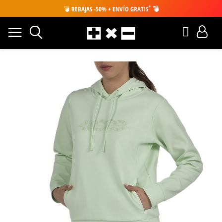
*
💣
REBAJAS -50% + ENVÍO GRATIS
💣