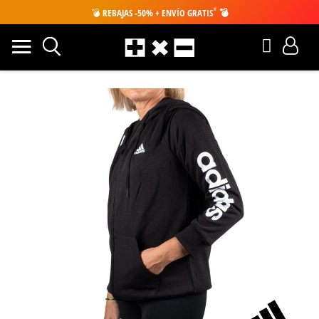
*
💣
REBAJAS -50% + ENVÍO GRATIS
💣