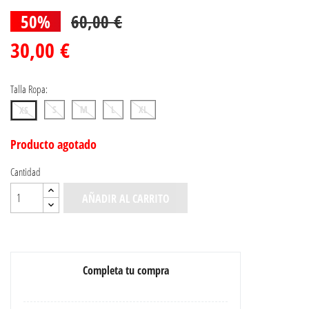
50%
60,00 €
30,00 €
Talla Ropa:
S
M
L
XL
XS
Producto agotado
Cantidad
AÑADIR AL CARRITO
Completa tu compra