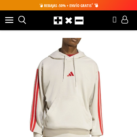
*
💣
REBAJAS -50% + ENVÍO GRATIS
💣