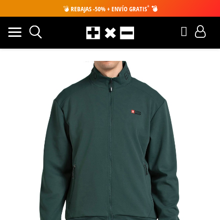
*
💣
REBAJAS -50% + ENVÍO GRATIS
💣