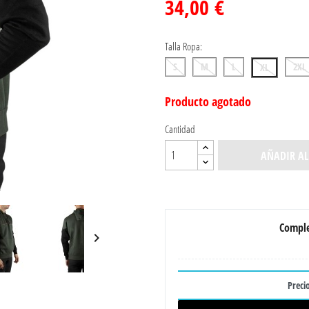
34,00 €
Talla Ropa:
S
M
L
2XL
XL
Producto agotado
Cantidad
AÑADIR AL
Comple

Precio