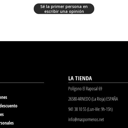
Sé la primer persona en
escribir una opinión
LA TIENDA
Polígono El Raposal 69
ones
26580-ARNEDO (La Rioja) ESPAÑA
 descuento
941 38 10 55 (Lun-Vie: 9h-15h)
nes
info@maspormenos.net
rsonales