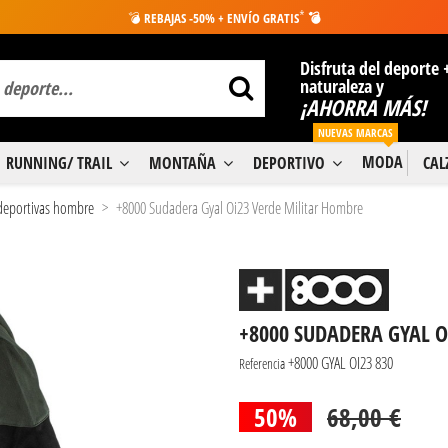
*
💣
REBAJAS -50% + ENVÍO GRATIS
💣
Disfruta del deporte 
naturaleza y
¡AHORRA MÁS!
NUEVAS MARCAS
MODA
RUNNING/ TRAIL
MONTAÑA
DEPORTIVO
CA
deportivas hombre
+8000 Sudadera Gyal Oi23 Verde Militar Hombre
+8000 SUDADERA GYAL 
+8000 GYAL OI23 830
Referencia
50%
68,00 €