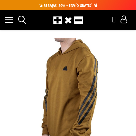
*
💣
REBAJAS -50% + ENVÍO GRATIS
💣