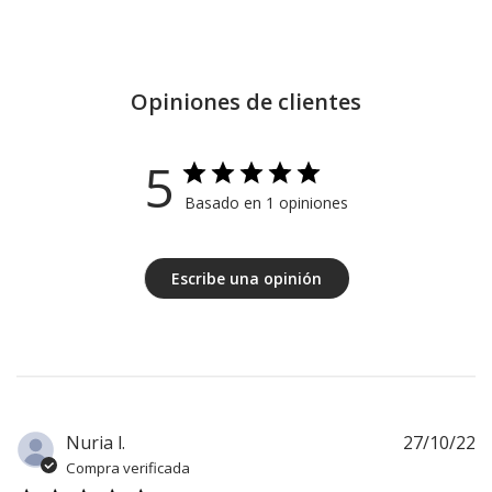
Opiniones de clientes
5
Basado en 1 opiniones
Escribe una opinión
F
Nuria l.
27/10/22
d
Compra verificada
pu