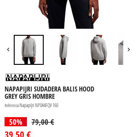


NAPAPIJRI SUDADERA BALIS HOOD
GREY GRIS HOMBRE
Napapijri NP0A4FQV 160
Referencia
50%
79,00 €
39,50 €