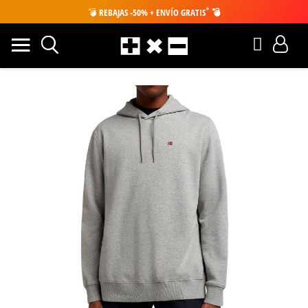
*
💣
REBAJAS -50% + ENVÍO GRATIS
💣