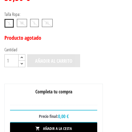
Talla Ropa:
M
L
XL
S
Producto agotado
Cantidad
AÑADIR AL CARRITO
Completa tu compra
0,00 €
Precio final:
AÑADIR A LA CESTA
