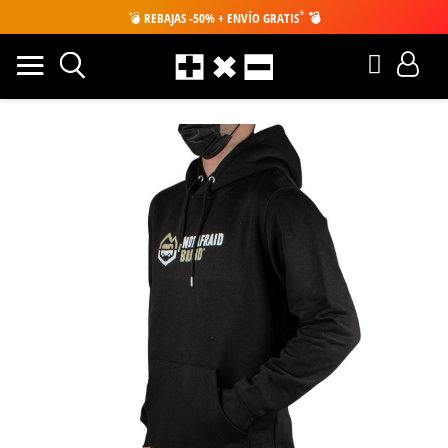
*
💣
REBAJAS -50% + ENVÍO GRATIS
💣