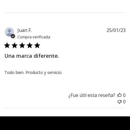
F
Juan F.
25/01/23
d
Compra verificada
pu
Una marca diferente.
Todo bien. Producto y servicio.
¿Fue útil esta reseña?
0
0