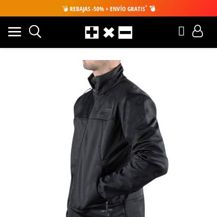
*
💣
REBAJAS -50% + ENVÍO GRATIS
💣