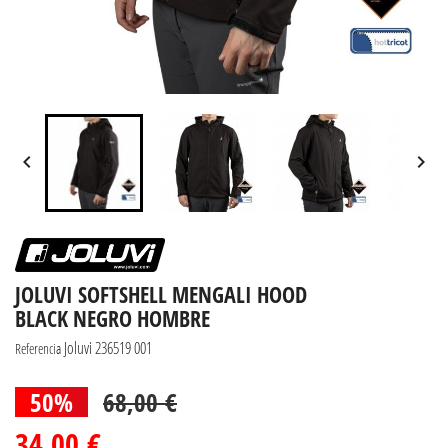


JOLUVI SOFTSHELL MENGALI HOOD
BLACK NEGRO HOMBRE
Joluvi 236519 001
Referencia
50%
68,00 €
34,00 €