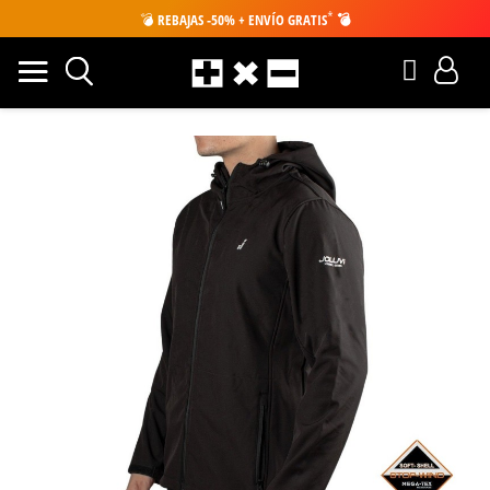
*
💣
REBAJAS -50% + ENVÍO GRATIS
💣