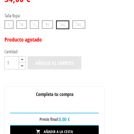
Talla Ropa:
S
M
L
XL
3XL
2XL
Producto agotado
Cantidad
AÑADIR AL CARRITO
Completa tu compra
0,00 €
Precio final:
AÑADIR A LA CESTA
