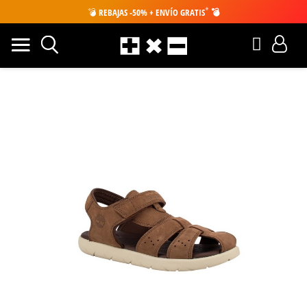
*
💣
REBAJAS -50% + ENVÍO GRATIS
💣