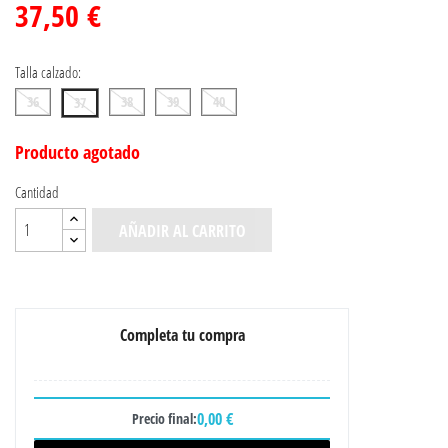
37,50 €
Talla calzado:
36
38
39
40
37
Producto agotado
Cantidad
AÑADIR AL CARRITO
Completa tu compra
0,00 €
Precio final: