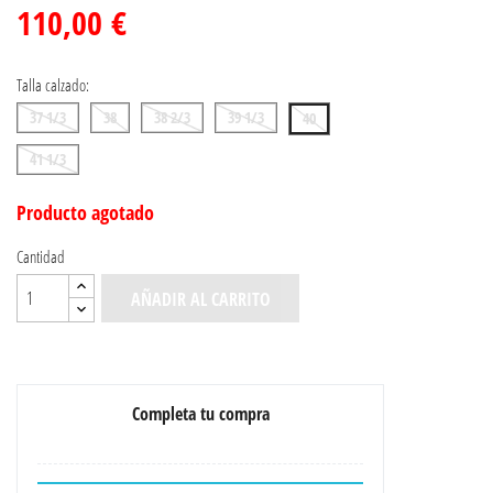
110,00 €
Talla calzado:
37 1/3
38
38 2/3
39 1/3
40
41 1/3
Producto agotado
Cantidad
AÑADIR AL CARRITO
Completa tu compra