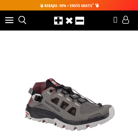
*
💣
REBAJAS -50% + ENVÍO GRATIS
💣