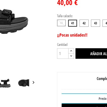
40,00 €
Talla calzado:
40
41
42
43
4
¡¡Pocas unidades!!
Cantidad
AÑADIR AL
Comple

Precio 