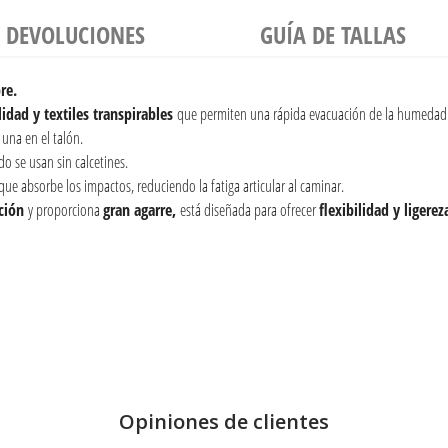
Y DEVOLUCIONES
GUÍA DE TALLAS
re.
lidad y textiles transpirables
que permiten una rápida evacuación de la humedad 
 una en el talón.
do se usan sin calcetines.
que absorbe los impactos, reduciendo la fatiga articular al caminar.
cción
y proporciona
gran agarre,
está diseñada para ofrecer
flexibilidad y ligerez
Opiniones de clientes