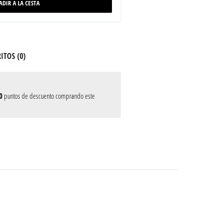
ADIR A LA CESTA
ITOS (
0
)
0
puntos de descuento comprando este