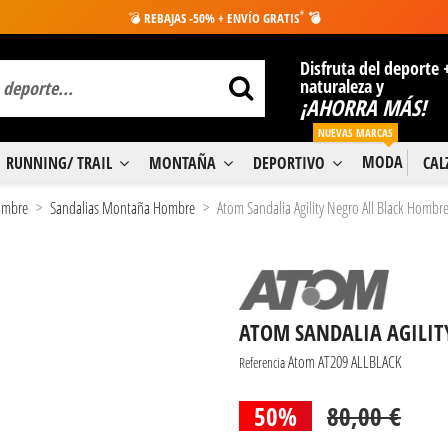
*
💣
REBAJAS -50% + ENVÍO GRATIS
💣
Disfruta del deporte 
naturaleza y
¡AHORRA MÁS!
NUEVAS MARCAS
MODA
RUNNING/ TRAIL
MONTAÑA
DEPORTIVO
CA
Hombre
Sandalias Montaña Hombre
Atom Sandalia Agility Negro All Black Hombr
ATOM SANDALIA AGILIT
Atom AT209 ALLBLACK
Referencia
50%
80,00 €