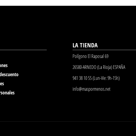
LA TIENDA
Polígono El Raposal 69
ones
26580-ARNEDO (La Rioja) ESPAÑA
 descuento
941 38 10 55 (Lun-Vie: 9h-15h)
nes
info@maspormenos.net
rsonales