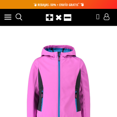
*
💣
REBAJAS -50% + ENVÍO GRATIS
💣