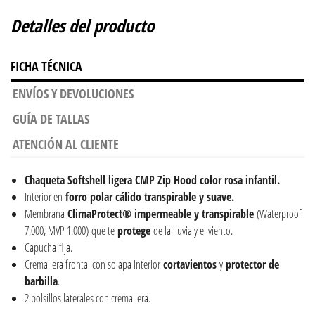
Detalles del producto
FICHA TÉCNICA
ENVÍOS Y DEVOLUCIONES
GUÍA DE TALLAS
ATENCIÓN AL CLIENTE
Chaqueta Softshell ligera CMP Zip Hood color rosa infantil.
Interior en
forro
polar
cálido
transpirable y suave.
Membrana
ClimaProtect®
impermeable y transpirable
(Waterproof
7.000, MVP 1.000) que te
protege
de la lluvia y el viento.
Capucha fija.
Cremallera frontal con solapa interior
cortavientos
y
protector de
barbilla
.
2 bolsillos laterales con cremallera.