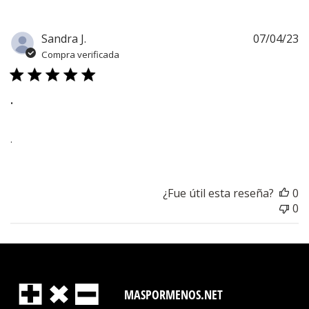
F
Sandra J.
07/04/23
d
Compra verificada
pu
.
.
¿Fue útil esta reseña?
0
0
MASPORMENOS.NET