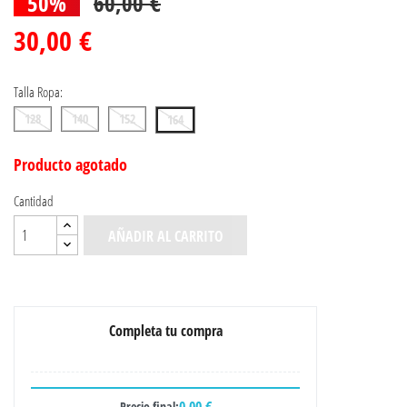
50%
60,00 €
30,00 €
Talla Ropa:
128
140
152
164
Producto agotado
Cantidad
AÑADIR AL CARRITO
Completa tu compra
0,00 €
Precio final: