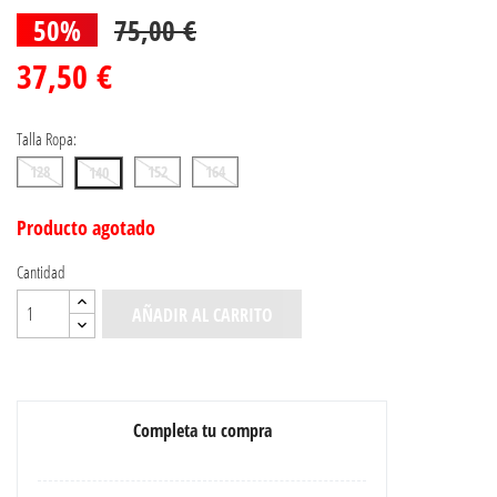
50%
75,00 €
37,50 €
Talla Ropa:
128
152
164
140
Producto agotado
Cantidad
AÑADIR AL CARRITO
Completa tu compra