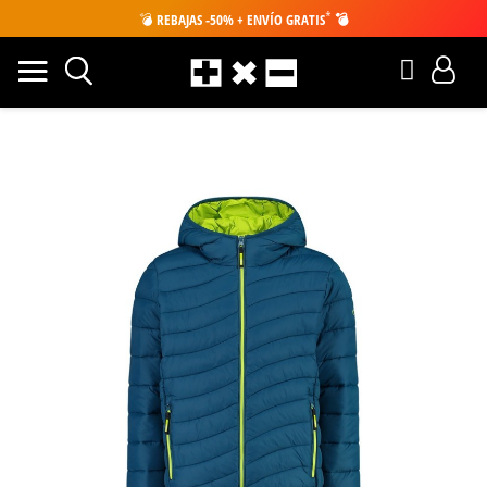
*
💣
REBAJAS -50% + ENVÍO GRATIS
💣