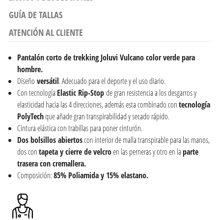
GUÍA DE TALLAS
ATENCIÓN AL CLIENTE
Pantalón c
orto
de
trekking
Joluvi Vulcano color verde para
hombre.
Diseño
versátil
. Adecuado para el deporte y el uso diario.
Con tecnología
Elastic Rip-Stop
de gran resistencia a los desgarros y
elasticidad hacia las 4 direcciones, además esta combinado con
tecnología
PolyTech
que añade gran transpirabilidad y secado rápido.
Cintura elástica con trabillas para poner cinturón.
Dos bolsillos abiertos
con interior de malla transpirable para las manos,
dos con
tapeta y cierre de velcro
en las perneras y otro en la
parte
trasera con cremallera.
Composición:
85% Poliamida y 15% elastano.