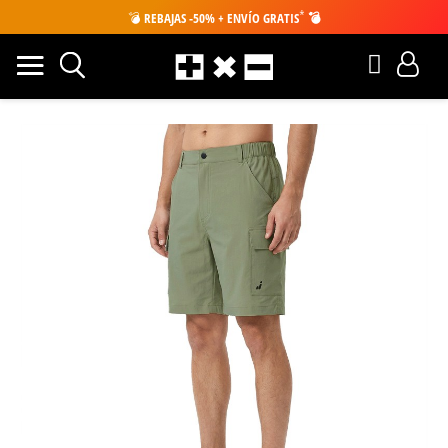
*
💣
REBAJAS -50% + ENVÍO GRATIS
💣