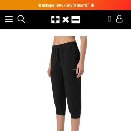
*
💣
REBAJAS -50% + ENVÍO GRATIS
💣