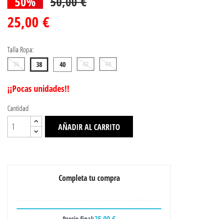
50%
50,00 €
25,00 €
Talla Ropa:
36
42
44
38
40
¡¡Pocas unidades!!
Cantidad
AÑADIR AL CARRITO
Completa tu compra
25,00 €
Precio final: