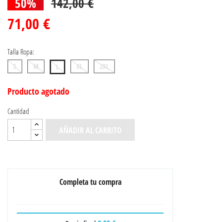
50%
142,00 €
71,00 €
Talla Ropa:
S
M
XL
2XL
L
Producto agotado
Cantidad
AÑADIR AL CARRITO
Completa tu compra