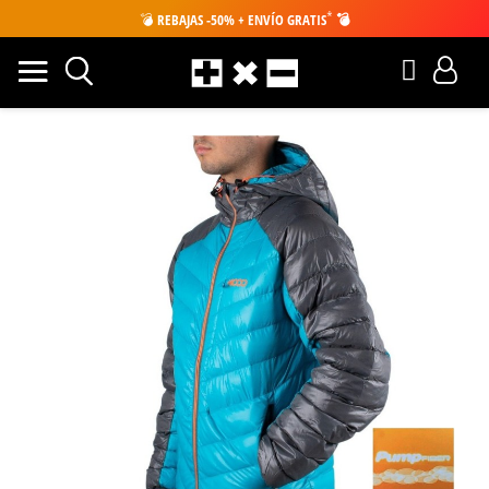
*
💣
REBAJAS -50% + ENVÍO GRATIS
💣