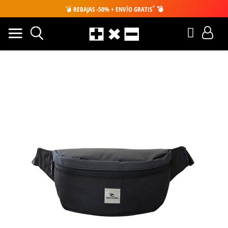
*
💣
REBAJAS -50% + ENVÍO GRATIS
💣