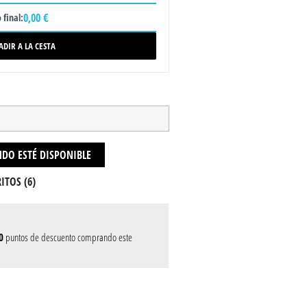
0,00 €
 final:
ADIR A LA CESTA
DO ESTÉ DISPONIBLE
ITOS (
6
)
0
puntos de descuento comprando este