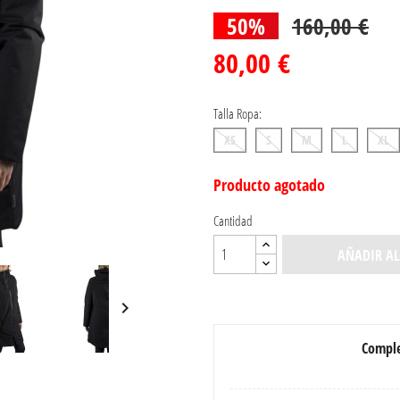
50%
160,00 €
80,00 €
Talla Ropa:
XS
S
M
L
XL
Producto agotado
Cantidad
AÑADIR AL

Comple