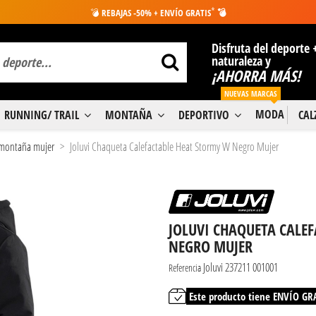
*
💣
REBAJAS -50% + ENVÍO GRATIS
💣
Disfruta del deporte 
naturaleza y
¡AHORRA MÁS!
NUEVAS MARCAS
MODA
RUNNING/ TRAIL
MONTAÑA
DEPORTIVO
CA
 montaña mujer
Joluvi Chaqueta Calefactable Heat Stormy W Negro Mujer
JOLUVI CHAQUETA CALE
NEGRO MUJER
Joluvi 237211 001001
Referencia
Este producto tiene ENVÍO GR