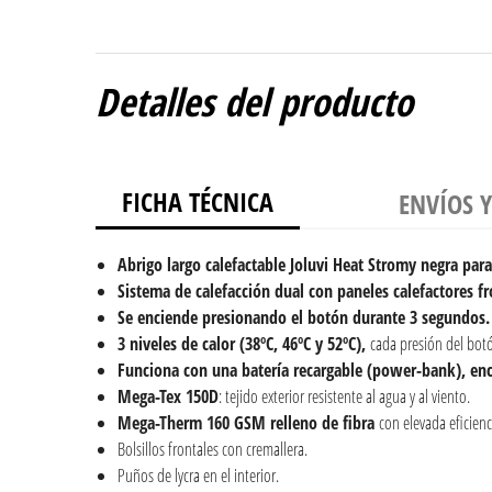
Detalles del producto
FICHA TÉCNICA
ENVÍOS 
Abrigo largo calefactable Joluvi Heat Stromy negra par
Sistema de calefacción dual con paneles calefactores f
Se enciende presionando el botón durante 3 segundos.
3 niveles de calor (38ºC, 46ºC y 52ºC),
cada presión del botó
Funciona con una batería recargable (power-bank), enc
Mega-Tex 150D
: tejido exterior resistente al agua y al viento.
Mega-Therm 160 GSM
relleno de fibra
con elevada eficienc
Bolsillos frontales con cremallera.
Puños de lycra en el interior.