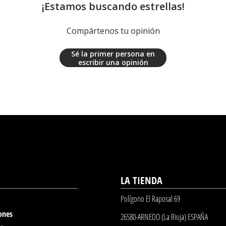
¡Estamos buscando estrellas!
Compártenos tu opinión
Sé la primer persona en
escribir una opinión
LA TIENDA
Polígono El Raposal 69
ones
26580-ARNEDO (La Rioja) ESPAÑA