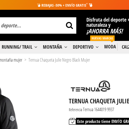
*
💣
REBAJAS -50% + ENVÍO GRATIS
💣
Disfruta del deporte 
naturaleza y
¡AHORRA MÁS!
NUEVAS MARCAS
MODA
RUNNING/ TRAIL
MONTAÑA
DEPORTIVO
CA
 montaña mujer
Ternua Chaqueta Julie Negro Black Mujer
TERNUA CHAQUETA JULI
Ternua 1644019 9937
Referencia
Este producto tiene ENVÍO GR