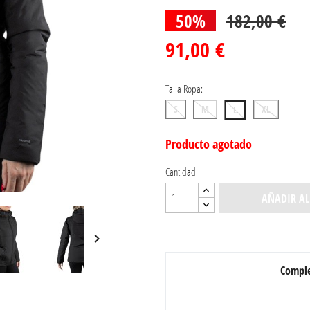
50%
182,00 €
91,00 €
Talla Ropa:
S
M
XL
L
Producto agotado
Cantidad
AÑADIR AL

Comple