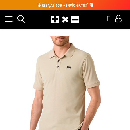
*
💣
REBAJAS -50% + ENVÍO GRATIS
💣