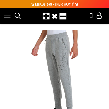
*
💣
REBAJAS -50% + ENVÍO GRATIS
💣