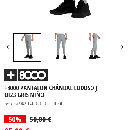


+8000 PANTALON CHÁNDAL LODOSO J
OI23 GRIS NIÑO
+8000 LODOSO J OI23 151-23I
Referencia
50%
50,00 €