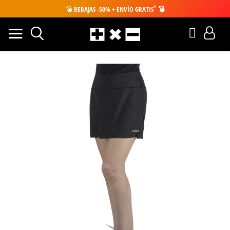
*
💣
REBAJAS -50% + ENVÍO GRATIS
💣