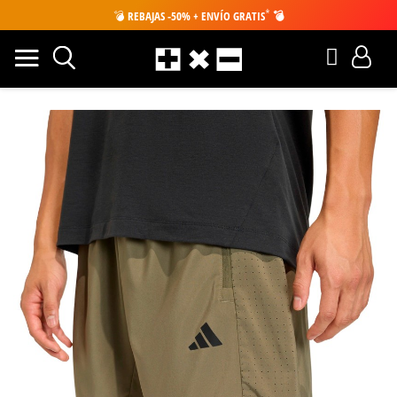
*
💣
REBAJAS -50% + ENVÍO GRATIS
💣