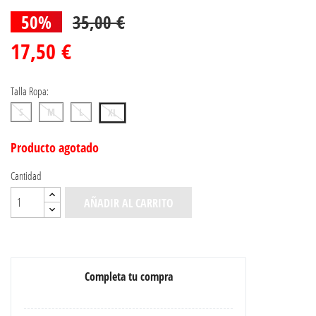
50%
35,00 €
17,50 €
Talla Ropa:
S
M
L
XL
Producto agotado
Cantidad
AÑADIR AL CARRITO
Completa tu compra