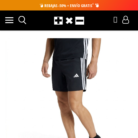
*
💣
REBAJAS -50% + ENVÍO GRATIS
💣