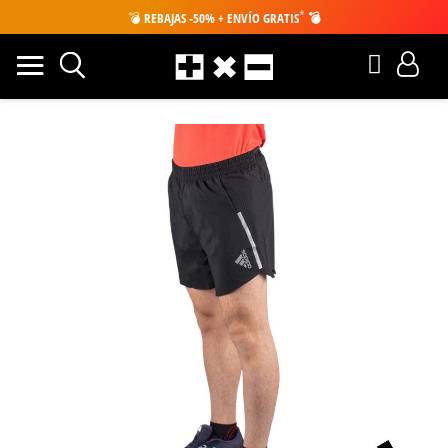
*
💣
REBAJAS -50% + ENVÍO GRATIS
💣