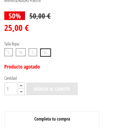
ADIDAS H58578
Referencia
50%
50,00 €
25,00 €
Talla Ropa:
S
M
L
XL
Producto agotado
Cantidad
AÑADIR AL CARRITO
Completa tu compra